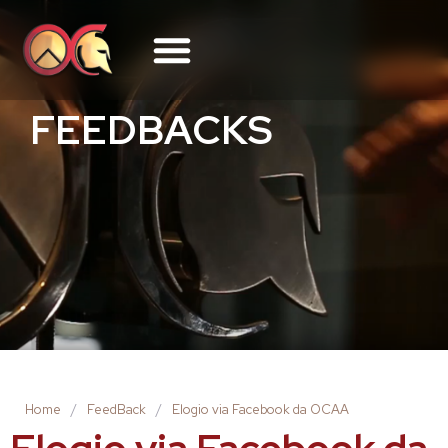
FEEDBACKS
Home
/
FeedBack
/
Elogio via Facebook da OCAA