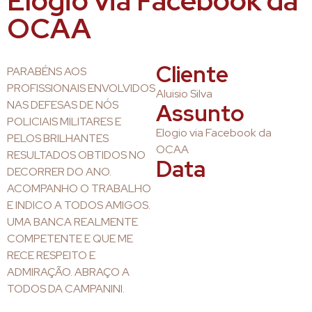
Elogio via Facebook da
OCAA
Cliente
PARABÉNS AOS
PROFISSIONAIS ENVOLVIDOS
Aluisio Silva
NAS DEFESAS DE NÓS
Assunto
POLICIAIS MILITARES E
Elogio via Facebook da
PELOS BRILHANTES
OCAA
RESULTADOS OBTIDOS NO
Data
DECORRER DO ANO.
ACOMPANHO O TRABALHO
E INDICO A TODOS AMIGOS.
UMA BANCA REALMENTE
COMPETENTE E QUE ME
RECE RESPEITO E
ADMIRAÇÃO. ABRAÇO A
TODOS DA CAMPANINI.