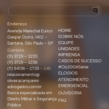
Endereço
HOME
Avenida Marechal Eurico
SOBRE NÓS
Gaspar Dutra, 1402 –
EQUIPE
Santana, São Paulo – SP
UNIDADES
Contato
IMPRENSA
(11) 3729 – 3255
CASOS DE SUCESSO
(11) 3729 – 3256
#Os200ASérie
(11) 94136 – 2735
– 24h
ELOGIOS
relacionamento@
ATENDIMENTO
oliveiracampanini
EMERGENCIAL
advogados.com.br
Banca especializada em
OUVIDORIA
Direito Militar e Segurança
FAQ
Pública