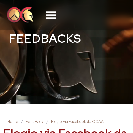
FEEDBACKS
Home
/
FeedBack
/
Elogio via Facebook da OCAA