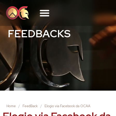
FEEDBACKS
Home
/
FeedBack
/
Elogio via Facebook da OCAA