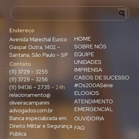
Endereço
HOME
Avenida Marechal Eurico
SOBRE NÓS
Gaspar Dutra, 1402 –
EQUIPE
Santana, São Paulo – SP
UNIDADES
Contato
IMPRENSA
(11) 3729 – 3255
CASOS DE SUCESSO
(11) 3729 – 3256
#Os200ASérie
(11) 94136 – 2735
– 24h
ELOGIOS
relacionamento@
ATENDIMENTO
oliveiracampanini
EMERGENCIAL
advogados.com.br
Banca especializada em
OUVIDORIA
Direito Militar e Segurança
FAQ
Pública