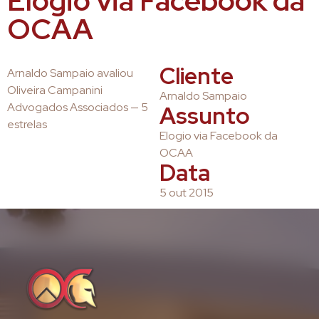
Elogio via Facebook da
OCAA
Cliente
Arnaldo Sampaio avaliou
Oliveira Campanini
Arnaldo Sampaio
Advogados Associados — 5
Assunto
estrelas
Elogio via Facebook da
OCAA
Data
5 out 2015