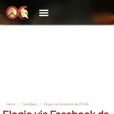
FEEDBACKS
Home
/
FeedBack
/
Elogio via Facebook da OCAA