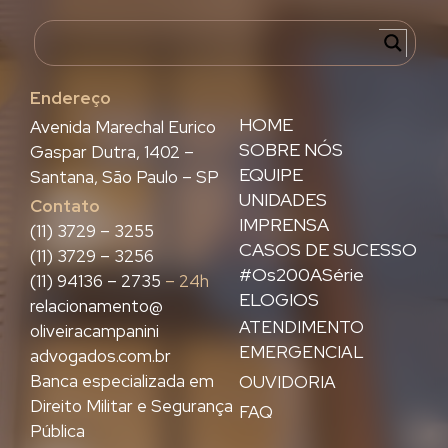
Endereço
HOME
Avenida Marechal Eurico
SOBRE NÓS
Gaspar Dutra, 1402 –
EQUIPE
Santana, São Paulo – SP
UNIDADES
Contato
IMPRENSA
(11) 3729 – 3255
CASOS DE SUCESSO
(11) 3729 – 3256
#Os200ASérie
(11) 94136 – 2735
– 24h
ELOGIOS
relacionamento@
ATENDIMENTO
oliveiracampanini
EMERGENCIAL
advogados.com.br
Banca especializada em
OUVIDORIA
Direito Militar e Segurança
FAQ
Pública