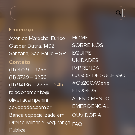
Endereço
HOME
Avenida Marechal Eurico
SOBRE NÓS
Gaspar Dutra, 1402 –
EQUIPE
Santana, São Paulo – SP
UNIDADES
Contato
IMPRENSA
(11) 3729 – 3255
CASOS DE SUCESSO
(11) 3729 – 3256
#Os200ASérie
(11) 94136 – 2735
– 24h
ELOGIOS
relacionamento@
ATENDIMENTO
oliveiracampanini
EMERGENCIAL
advogados.com.br
Banca especializada em
OUVIDORIA
Direito Militar e Segurança
FAQ
Pública