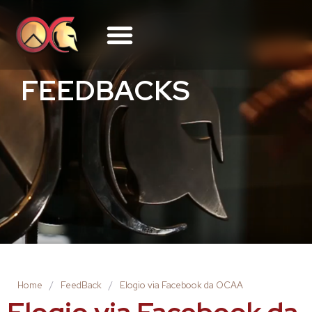
FEEDBACKS
Home
/
FeedBack
/
Elogio via Facebook da OCAA