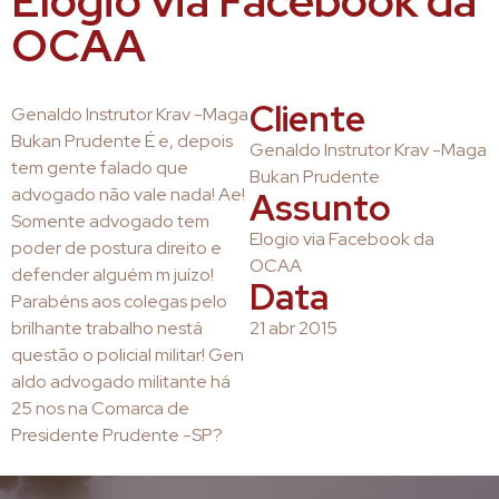
Elogio via Facebook da
OCAA
Cliente
Genaldo Instrutor Krav -Maga
Bukan Prudente É e, depois
Genaldo Instrutor Krav -Maga
tem gente falado que
Bukan Prudente
advogado não vale nada! Ae!
Assunto
Somente advogado tem
Elogio via Facebook da
poder de postura direito e
OCAA
defender alguém m juízo!
Data
Parabéns aos colegas pelo
brilhante trabalho nestá
21 abr 2015
questão o policial militar! Gen
aldo advogado militante há
25 nos na Comarca de
Presidente Prudente -SP?