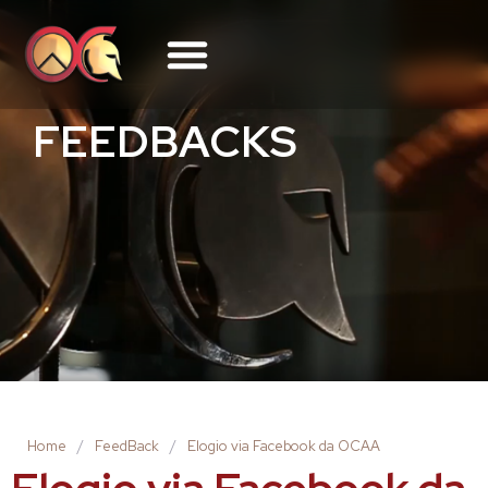
FEEDBACKS
Home
/
FeedBack
/
Elogio via Facebook da OCAA