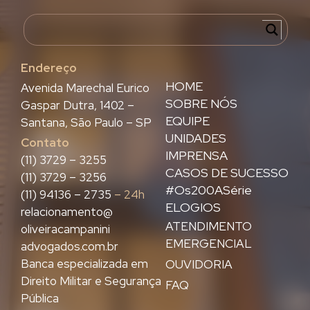
Endereço
HOME
Avenida Marechal Eurico
SOBRE NÓS
Gaspar Dutra, 1402 –
EQUIPE
Santana, São Paulo – SP
UNIDADES
Contato
IMPRENSA
(11) 3729 – 3255
CASOS DE SUCESSO
(11) 3729 – 3256
#Os200ASérie
(11) 94136 – 2735
– 24h
ELOGIOS
relacionamento@
ATENDIMENTO
oliveiracampanini
EMERGENCIAL
advogados.com.br
Banca especializada em
OUVIDORIA
Direito Militar e Segurança
FAQ
Pública