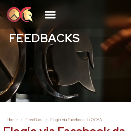
FEEDBACKS
Home
/
FeedBack
/
Elogio via Facebook da OCAA