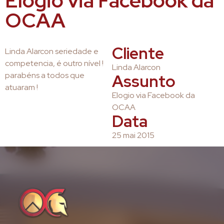
Elogio via Facebook da
OCAA
Cliente
Linda Alarcon seriedade e
competencia, é outro nível !
Linda Alarcon
parabéns a todos que
Assunto
atuaram !
Elogio via Facebook da
OCAA
Data
25 mai 2015