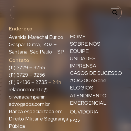
Endereço
HOME
Avenida Marechal Eurico
SOBRE NÓS
Gaspar Dutra, 1402 –
EQUIPE
Santana, São Paulo – SP
UNIDADES
Contato
IMPRENSA
(11) 3729 – 3255
CASOS DE SUCESSO
(11) 3729 – 3256
#Os200ASérie
(11) 94136 – 2735
– 24h
ELOGIOS
relacionamento@
ATENDIMENTO
oliveiracampanini
EMERGENCIAL
advogados.com.br
Banca especializada em
OUVIDORIA
Direito Militar e Segurança
FAQ
Pública