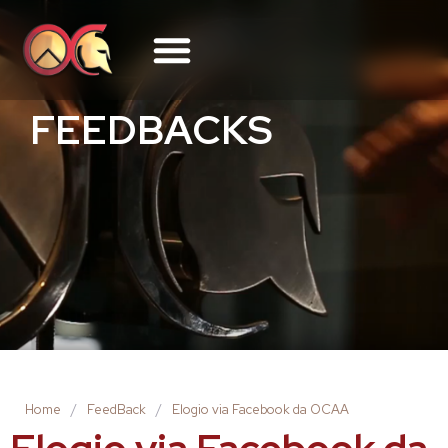
FEEDBACKS
Home
/
FeedBack
/
Elogio via Facebook da OCAA