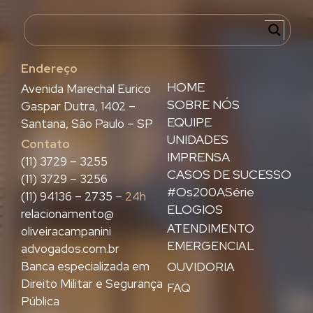
Endereço
HOME
Avenida Marechal Eurico
SOBRE NÓS
Gaspar Dutra, 1402 –
EQUIPE
Santana, São Paulo – SP
UNIDADES
Contato
IMPRENSA
(11) 3729 – 3255
CASOS DE SUCESSO
(11) 3729 – 3256
#Os200ASérie
(11) 94136 – 2735
– 24h
ELOGIOS
relacionamento@
ATENDIMENTO
oliveiracampanini
EMERGENCIAL
advogados.com.br
Banca especializada em
OUVIDORIA
Direito Militar e Segurança
FAQ
Pública