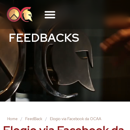
FEEDBACKS
Home
/
FeedBack
/
Elogio via Facebook da OCAA