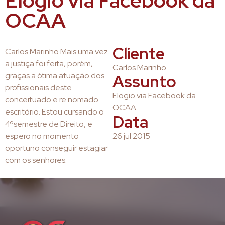
Elogio via Facebook da
OCAA
Cliente
Carlos Marinho Mais uma vez
a justiça foi feita, porém,
Carlos Marinho
graças a ótima atuação dos
Assunto
profissionais deste
Elogio via Facebook da
conceituado e re nomado
OCAA
escritório. Estou cursando o
Data
4ºsemestre de Direito, e
espero no momento
26 jul 2015
oportuno conseguir estagiar
com os senhores.