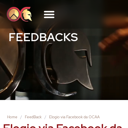
FEEDBACKS
Home
/
FeedBack
/
Elogio via Facebook da OCAA