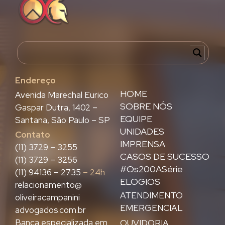
Endereço
HOME
Avenida Marechal Eurico
SOBRE NÓS
Gaspar Dutra, 1402 –
EQUIPE
Santana, São Paulo – SP
UNIDADES
Contato
IMPRENSA
(11) 3729 – 3255
CASOS DE SUCESSO
(11) 3729 – 3256
#Os200ASérie
(11) 94136 – 2735
– 24h
ELOGIOS
relacionamento@
ATENDIMENTO
oliveiracampanini
EMERGENCIAL
advogados.com.br
Banca especializada em
OUVIDORIA