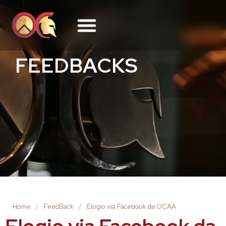
FEEDBACKS
Home
/
FeedBack
/
Elogio via Facebook da OCAA