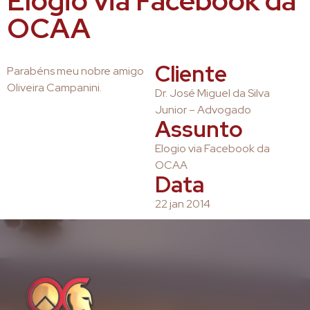
Elogio via Facebook da
OCAA
Cliente
Parabéns meu nobre amigo
Oliveira Campanini.
Dr. José Miguel da Silva
Junior – Advogado
Assunto
Elogio via Facebook da
OCAA
Data
22 jan 2014