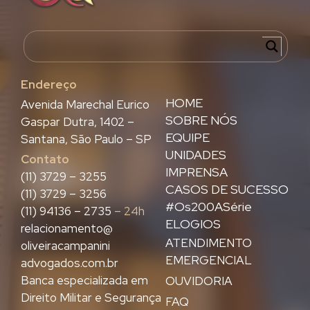
Endereço
HOME
Avenida Marechal Eurico
SOBRE NÓS
Gaspar Dutra, 1402 –
EQUIPE
Santana, São Paulo – SP
UNIDADES
Contato
IMPRENSA
(11) 3729 – 3255
CASOS DE SUCESSO
(11) 3729 – 3256
#Os200ASérie
(11) 94136 – 2735
– 24h
ELOGIOS
relacionamento@
ATENDIMENTO
oliveiracampanini
EMERGENCIAL
advogados.com.br
Banca especializada em
OUVIDORIA
Direito Militar e Segurança
FAQ