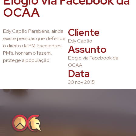
Elogio via Facebook da
OCAA
Cliente
Edy Capão Parabéns, ainda
existe pessoas que defende
Edy Capão
o direito da PM. Excelentes
Assunto
PM’s, honram o fazem,
Elogio via Facebook da
protege a população.
OCAA
Data
30 nov 2015