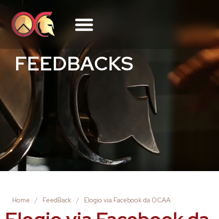
FEEDBACKS
Home
/
FeedBack
/
Elogio via Facebook da OCAA