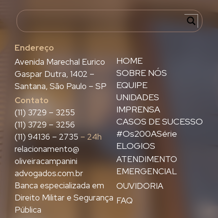
Endereço
HOME
Avenida Marechal Eurico
SOBRE NÓS
Gaspar Dutra, 1402 –
EQUIPE
Santana, São Paulo – SP
UNIDADES
Contato
IMPRENSA
(11) 3729 – 3255
CASOS DE SUCESSO
(11) 3729 – 3256
#Os200ASérie
(11) 94136 – 2735
– 24h
ELOGIOS
relacionamento@
ATENDIMENTO
oliveiracampanini
EMERGENCIAL
advogados.com.br
Banca especializada em
OUVIDORIA
Direito Militar e Segurança
FAQ
Pública