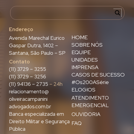
Endereço
HOME
Avenida Marechal Eurico
SOBRE NÓS
Gaspar Dutra, 1402 –
EQUIPE
Santana, São Paulo – SP
UNIDADES
Contato
IMPRENSA
(11) 3729 – 3255
CASOS DE SUCESSO
(11) 3729 – 3256
#Os200ASérie
(11) 94136 – 2735
– 24h
ELOGIOS
relacionamento@
ATENDIMENTO
oliveiracampanini
EMERGENCIAL
advogados.com.br
Banca especializada em
OUVIDORIA
Direito Militar e Segurança
FAQ
Pública