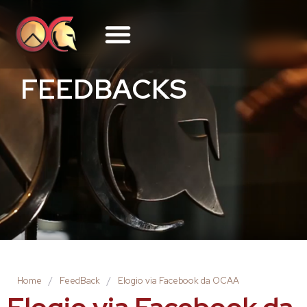
FEEDBACKS
Home
/
FeedBack
/
Elogio via Facebook da OCAA