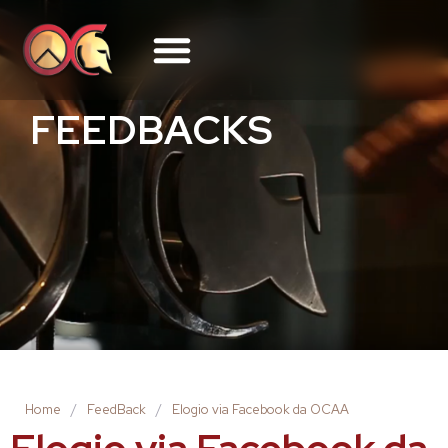
FEEDBACKS
Home
/
FeedBack
/
Elogio via Facebook da OCAA