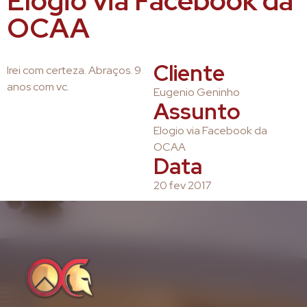
Elogio via Facebook da
OCAA
Cliente
Irei com certeza. Abraços. 9
anos com vc.
Eugenio Geninho
Assunto
Elogio via Facebook da
OCAA
Data
20 fev 2017