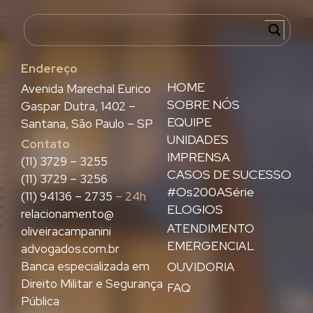
Endereço
HOME
Avenida Marechal Eurico
SOBRE NÓS
Gaspar Dutra, 1402 –
EQUIPE
Santana, São Paulo – SP
UNIDADES
Contato
IMPRENSA
(11) 3729 – 3255
CASOS DE SUCESSO
(11) 3729 – 3256
#Os200ASérie
(11) 94136 – 2735
– 24h
ELOGIOS
relacionamento@
ATENDIMENTO
oliveiracampanini
EMERGENCIAL
advogados.com.br
Banca especializada em
OUVIDORIA
Direito Militar e Segurança
FAQ
Pública