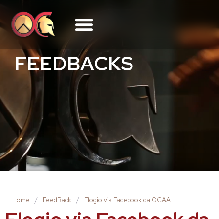
FEEDBACKS
Home
/
FeedBack
/
Elogio via Facebook da OCAA