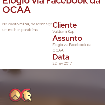
Elogio via Facebook da
OCAA
Cliente
No direito militar, desconheço
um melhor, parabéns.
Valdemir Kap
Assunto
Elogio via Facebook da
OCAA
Data
22 fev 2017