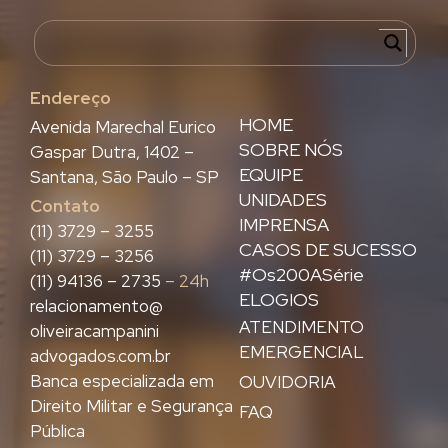
Endereço
HOME
Avenida Marechal Eurico
SOBRE NÓS
Gaspar Dutra, 1402 –
EQUIPE
Santana, São Paulo – SP
UNIDADES
Contato
IMPRENSA
(11) 3729 – 3255
CASOS DE SUCESSO
(11) 3729 – 3256
#Os200ASérie
(11) 94136 – 2735
– 24h
ELOGIOS
relacionamento@
ATENDIMENTO
oliveiracampanini
EMERGENCIAL
advogados.com.br
Banca especializada em
OUVIDORIA
Direito Militar e Segurança
FAQ
Pública