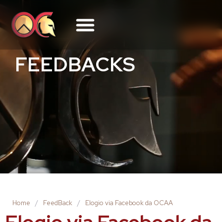
FEEDBACKS
Home
/
FeedBack
/
Elogio via Facebook da OCAA