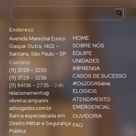
Endereço
HOME
Avenida Marechal Eurico
SOBRE NÓS
Gaspar Dutra, 1402 –
EQUIPE
Santana, São Paulo – SP
UNIDADES
Contato
IMPRENSA
(11) 3729 – 3255
CASOS DE SUCESSO
(11) 3729 – 3256
#Os200ASérie
(11) 94136 – 2735
– 24h
ELOGIOS
relacionamento@
ATENDIMENTO
oliveiracampanini
EMERGENCIAL
advogados.com.br
Banca especializada em
OUVIDORIA
Direito Militar e Segurança
FAQ
Pública