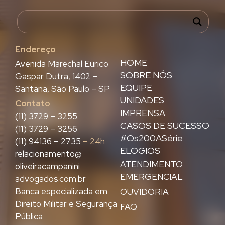
Endereço
HOME
Avenida Marechal Eurico
SOBRE NÓS
Gaspar Dutra, 1402 –
EQUIPE
Santana, São Paulo – SP
UNIDADES
Contato
IMPRENSA
(11) 3729 – 3255
CASOS DE SUCESSO
(11) 3729 – 3256
#Os200ASérie
(11) 94136 – 2735
– 24h
ELOGIOS
relacionamento@
ATENDIMENTO
oliveiracampanini
EMERGENCIAL
advogados.com.br
Banca especializada em
OUVIDORIA
Direito Militar e Segurança
FAQ
Pública