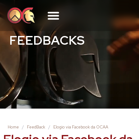
FEEDBACKS
Home
/
FeedBack
/
Elogio via Facebook da OCAA