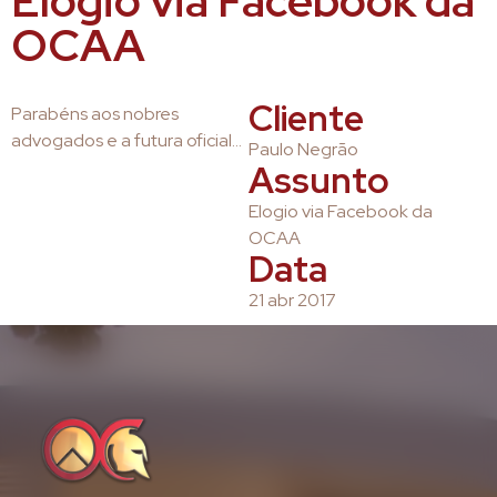
Elogio via Facebook da
OCAA
Cliente
Parabéns aos nobres
advogados e a futura oficial…
Paulo Negrão
Assunto
Elogio via Facebook da
OCAA
Data
21 abr 2017