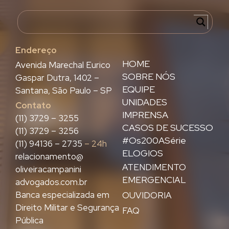
Endereço
HOME
Avenida Marechal Eurico
SOBRE NÓS
Gaspar Dutra, 1402 –
EQUIPE
Santana, São Paulo – SP
UNIDADES
Contato
IMPRENSA
(11) 3729 – 3255
CASOS DE SUCESSO
(11) 3729 – 3256
#Os200ASérie
(11) 94136 – 2735
– 24h
ELOGIOS
relacionamento@
ATENDIMENTO
oliveiracampanini
EMERGENCIAL
advogados.com.br
Banca especializada em
OUVIDORIA
Direito Militar e Segurança
FAQ
Pública