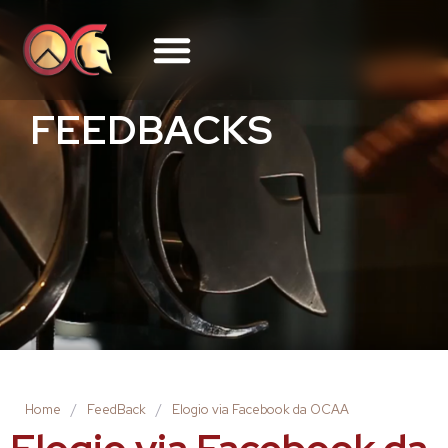
FEEDBACKS
Home
/
FeedBack
/
Elogio via Facebook da OCAA