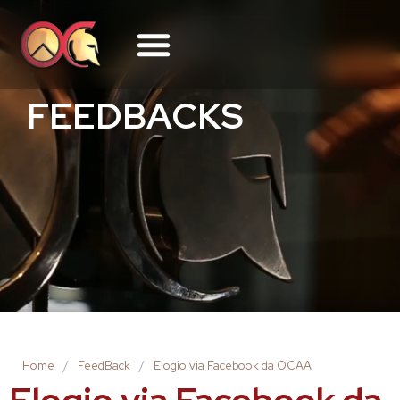
FEEDBACKS
Home
/
FeedBack
/
Elogio via Facebook da OCAA