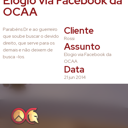
Elogio via Facebook da
OCAA
Cliente
Parabéns Dr e ao guerreiro
que soube buscar o devido
Rossi
direito, que serve para os
Assunto
demais e não deixem de
Elogio via Facebook da
busca -los.
OCAA
Data
21 jun 2014