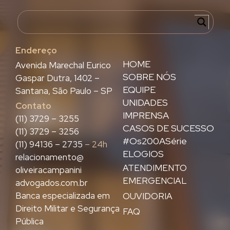
Endereço
HOME
Avenida Marechal Eurico
SOBRE NÓS
Gaspar Dutra, 1402 –
EQUIPE
Santana, São Paulo – SP
UNIDADES
Contato
IMPRENSA
(11) 3729 – 3255
CASOS DE SUCESSO
(11) 3729 – 3256
#Os200ASérie
(11) 94136 – 2735
– 24h
ELOGIOS
relacionamento@
ATENDIMENTO
oliveiracampanini
EMERGENCIAL
advogados.com.br
Banca especializada em
OUVIDORIA
Direito Militar e Segurança
FAQ
Pública