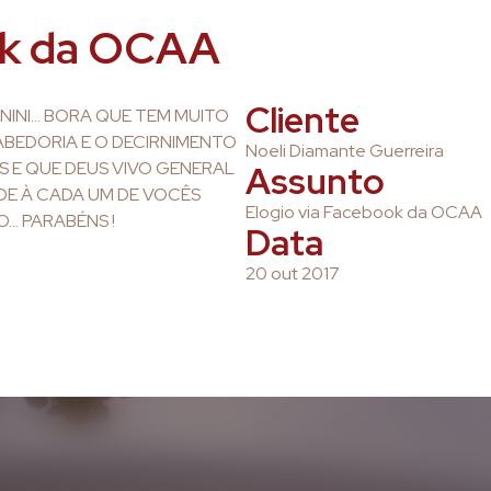
ok da OCAA
Cliente
PANINI… BORA QUE TEM MUITO
ABEDORIA E O DECIRNIMENTO
Noeli Diamante Guerreira
 E QUE DEUS VIVO GENERAL
Assunto
E À CADA UM DE VOCÊS
Elogio via Facebook da OCAA
… PARABÉNS !
Data
20 out 2017