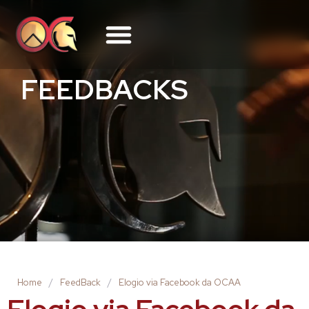
FEEDBACKS
Home
/
FeedBack
/
Elogio via Facebook da OCAA