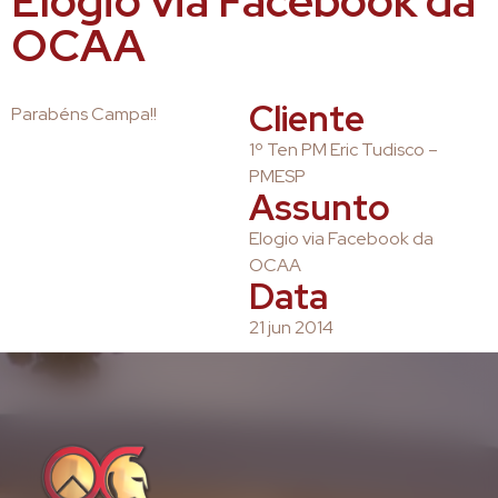
Elogio via Facebook da
OCAA
Cliente
Parabéns Campa!!
1º Ten PM Eric Tudisco –
PMESP
Assunto
Elogio via Facebook da
OCAA
Data
21 jun 2014