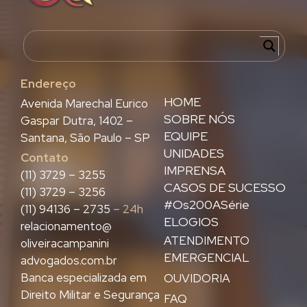
Endereço
HOME
Avenida Marechal Eurico
SOBRE NÓS
Gaspar Dutra, 1402 –
EQUIPE
Santana, São Paulo – SP
UNIDADES
Contato
IMPRENSA
(11) 3729 – 3255
CASOS DE SUCESSO
(11) 3729 – 3256
#Os200ASérie
(11) 94136 – 2735
– 24h
ELOGIOS
relacionamento@
ATENDIMENTO
oliveiracampanini
EMERGENCIAL
advogados.com.br
Banca especializada em
OUVIDORIA
Direito Militar e Segurança
FAQ