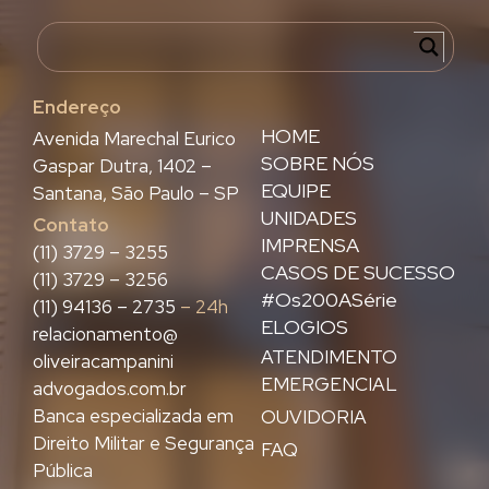
Endereço
HOME
Avenida Marechal Eurico
SOBRE NÓS
Gaspar Dutra, 1402 –
EQUIPE
Santana, São Paulo – SP
UNIDADES
Contato
IMPRENSA
(11) 3729 – 3255
CASOS DE SUCESSO
(11) 3729 – 3256
#Os200ASérie
(11) 94136 – 2735
– 24h
ELOGIOS
relacionamento@
ATENDIMENTO
oliveiracampanini
EMERGENCIAL
advogados.com.br
Banca especializada em
OUVIDORIA
Direito Militar e Segurança
FAQ
Pública