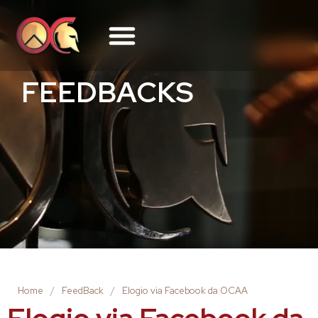
FEEDBACKS
Home
/
FeedBack
/
Elogio via Facebook da OCAA