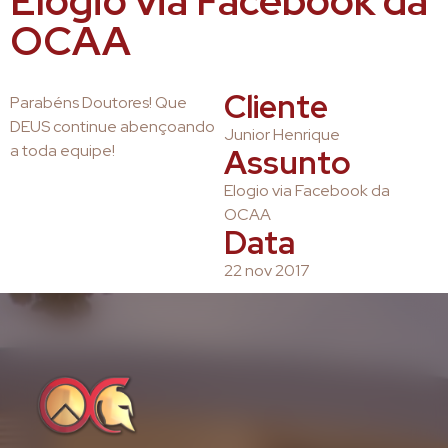
Elogio via Facebook da
OCAA
Cliente
Parabéns Doutores! Que
DEUS continue abençoando
Junior Henrique
a toda equipe!
Assunto
Elogio via Facebook da
OCAA
Data
22 nov 2017