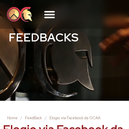
FEEDBACKS
Home
/
FeedBack
/
Elogio via Facebook da OCAA