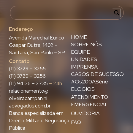
Endereço
HOME
Avenida Marechal Eurico
SOBRE NÓS
Gaspar Dutra, 1402 –
EQUIPE
Santana, São Paulo – SP
UNIDADES
Contato
IMPRENSA
(11) 3729 – 3255
CASOS DE SUCESSO
(11) 3729 – 3256
#Os200ASérie
(11) 94136 – 2735
– 24h
ELOGIOS
relacionamento@
ATENDIMENTO
oliveiracampanini
EMERGENCIAL
advogados.com.br
Banca especializada em
OUVIDORIA
Direito Militar e Segurança
FAQ
Pública