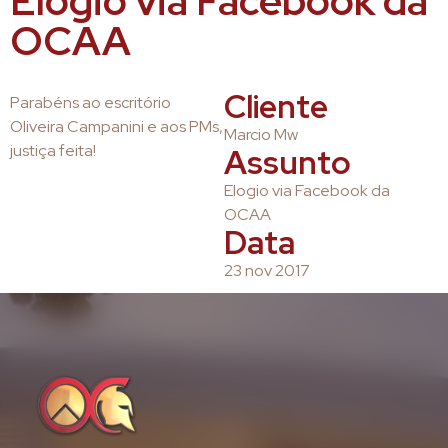
Elogio via Facebook da
OCAA
Cliente
Parabéns ao escritório
Oliveira Campanini e aos PMs,
Marcio Mw
justiça feita!
Assunto
Elogio via Facebook da
OCAA
Data
23 nov 2017