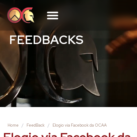
FEEDBACKS
Home
/
FeedBack
/
Elogio via Facebook da OCAA