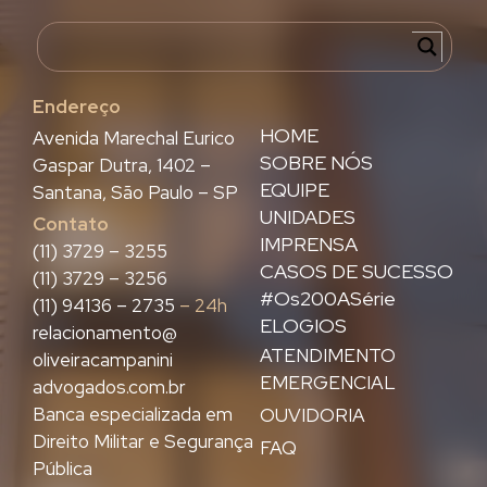
Endereço
HOME
Avenida Marechal Eurico
SOBRE NÓS
Gaspar Dutra, 1402 –
EQUIPE
Santana, São Paulo – SP
UNIDADES
Contato
IMPRENSA
(11) 3729 – 3255
CASOS DE SUCESSO
(11) 3729 – 3256
#Os200ASérie
(11) 94136 – 2735
– 24h
ELOGIOS
relacionamento@
ATENDIMENTO
oliveiracampanini
EMERGENCIAL
advogados.com.br
Banca especializada em
OUVIDORIA
Direito Militar e Segurança
FAQ
Pública