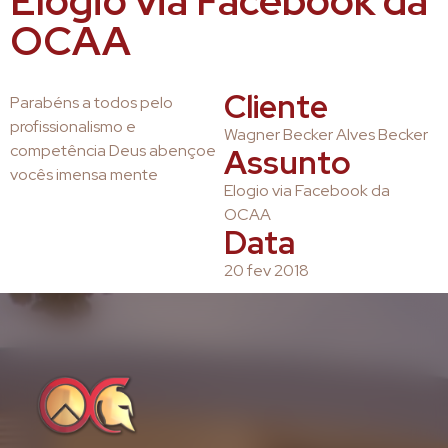
Elogio via Facebook da
OCAA
Cliente
Parabéns a todos pelo
profissionalismo e
Wagner Becker Alves Becker
competência Deus abençoe
Assunto
vocês imensa mente
Elogio via Facebook da
OCAA
Data
20 fev 2018