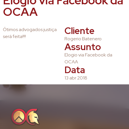
Elogio via Facebook da
OCAA
Cliente
Ótimos advogados justiça
será feita!!!!
Rogerio Batenero
Assunto
Elogio via Facebook da
OCAA
Data
13 abr 2018