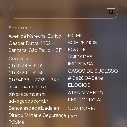
Endereço
HOME
Avenida Marechal Eurico
SOBRE NÓS
Gaspar Dutra, 1402 –
EQUIPE
Santana, São Paulo – SP
UNIDADES
Contato
IMPRENSA
(11) 3729 – 3255
CASOS DE SUCESSO
(11) 3729 – 3256
#Os200ASérie
(11) 94136 – 2735
– 24h
ELOGIOS
relacionamento@
ATENDIMENTO
oliveiracampanini
EMERGENCIAL
advogados.com.br
Banca especializada em
OUVIDORIA
Direito Militar e Segurança
FAQ
Pública