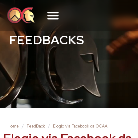
FEEDBACKS
Home
/
FeedBack
/
Elogio via Facebook da OCAA