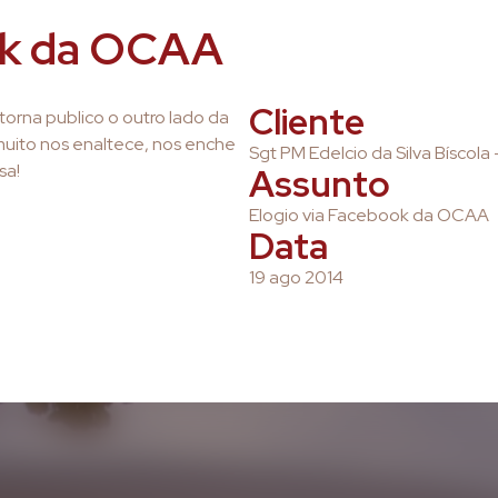
ok da OCAA
Cliente
torna publico o outro lado da
muito nos enaltece, nos enche
Sgt PM Edelcio da Silva Bíscola
sa!
Assunto
Elogio via Facebook da OCAA
Data
19 ago 2014