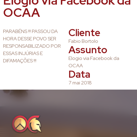
Elogio via Facebook da
OCAA
Cliente
PARABÉNS !!! PASSOU DA
HORA DESSE POVO SER
Fabio Bortolo
RESPONSABILIZADO POR
Assunto
ESSAS INJÚRIAS E
Elogio via Facebook da
DIFAMAÇÕES !!!
OCAA
Data
7 mai 2018