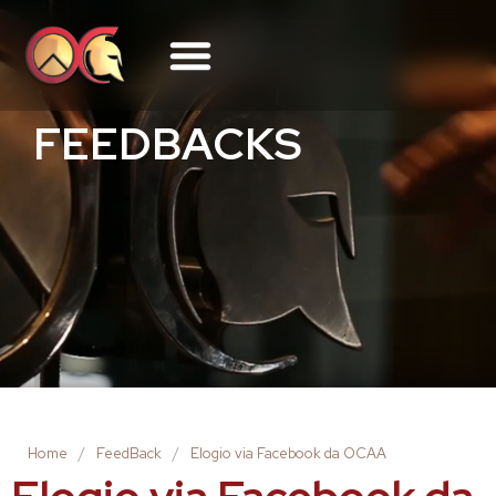
FEEDBACKS
Home
/
FeedBack
/
Elogio via Facebook da OCAA