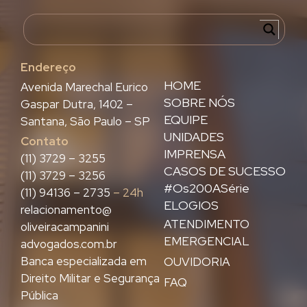
Endereço
HOME
Avenida Marechal Eurico
SOBRE NÓS
Gaspar Dutra, 1402 –
EQUIPE
Santana, São Paulo – SP
UNIDADES
Contato
IMPRENSA
(11) 3729 – 3255
CASOS DE SUCESSO
(11) 3729 – 3256
#Os200ASérie
(11) 94136 – 2735
– 24h
ELOGIOS
relacionamento@
ATENDIMENTO
oliveiracampanini
EMERGENCIAL
advogados.com.br
Banca especializada em
OUVIDORIA
Direito Militar e Segurança
FAQ
Pública