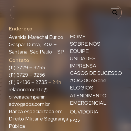
Endereço
HOME
Avenida Marechal Eurico
SOBRE NÓS
Gaspar Dutra, 1402 –
EQUIPE
Santana, São Paulo – SP
UNIDADES
Contato
IMPRENSA
(11) 3729 – 3255
CASOS DE SUCESSO
(11) 3729 – 3256
#Os200ASérie
(11) 94136 – 2735
– 24h
ELOGIOS
relacionamento@
ATENDIMENTO
oliveiracampanini
EMERGENCIAL
advogados.com.br
Banca especializada em
OUVIDORIA
Direito Militar e Segurança
FAQ
Pública