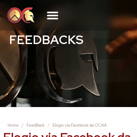
FEEDBACKS
Home
/
FeedBack
/
Elogio via Facebook da OCAA