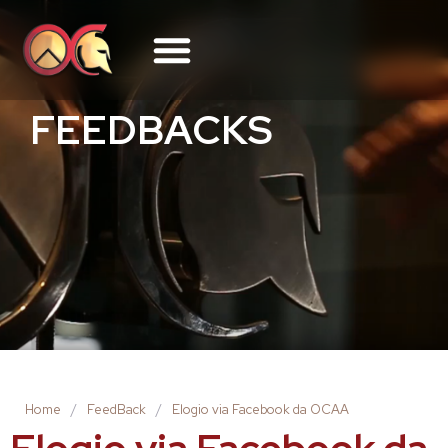
FEEDBACKS
Home
/
FeedBack
/
Elogio via Facebook da OCAA