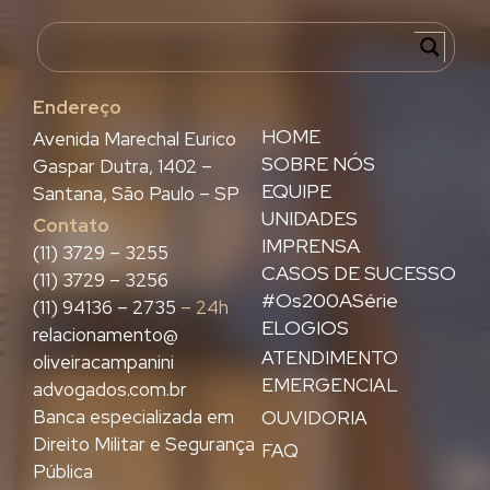
Endereço
HOME
Avenida Marechal Eurico
SOBRE NÓS
Gaspar Dutra, 1402 –
EQUIPE
Santana, São Paulo – SP
UNIDADES
Contato
IMPRENSA
(11) 3729 – 3255
CASOS DE SUCESSO
(11) 3729 – 3256
#Os200ASérie
(11) 94136 – 2735
– 24h
ELOGIOS
relacionamento@
ATENDIMENTO
oliveiracampanini
EMERGENCIAL
advogados.com.br
Banca especializada em
OUVIDORIA
Direito Militar e Segurança
FAQ
Pública