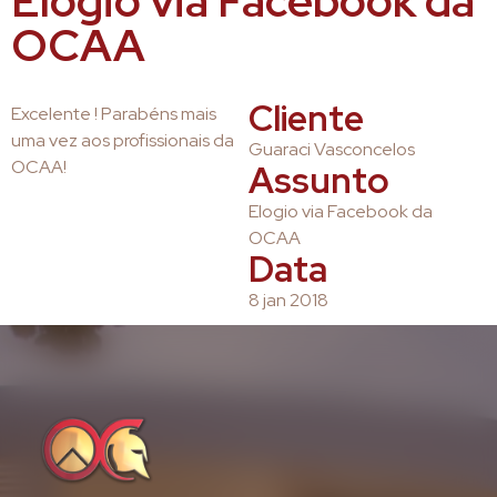
Elogio via Facebook da
OCAA
Cliente
Excelente ! Parabéns mais
uma vez aos profissionais da
Guaraci Vasconcelos
OCAA!
Assunto
Elogio via Facebook da
OCAA
Data
8 jan 2018