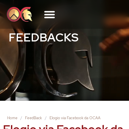
FEEDBACKS
Home
/
FeedBack
/
Elogio via Facebook da OCAA