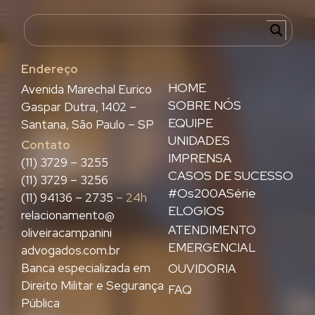
Endereço
HOME
Avenida Marechal Eurico
SOBRE NÓS
Gaspar Dutra, 1402 –
EQUIPE
Santana, São Paulo – SP
UNIDADES
Contato
IMPRENSA
(11) 3729 – 3255
CASOS DE SUCESSO
(11) 3729 – 3256
#Os200ASérie
(11) 94136 – 2735
– 24h
ELOGIOS
relacionamento@
ATENDIMENTO
oliveiracampanini
EMERGENCIAL
advogados.com.br
Banca especializada em
OUVIDORIA
Direito Militar e Segurança
FAQ
Pública