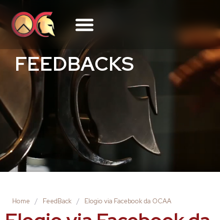
FEEDBACKS
Home
/
FeedBack
/
Elogio via Facebook da OCAA