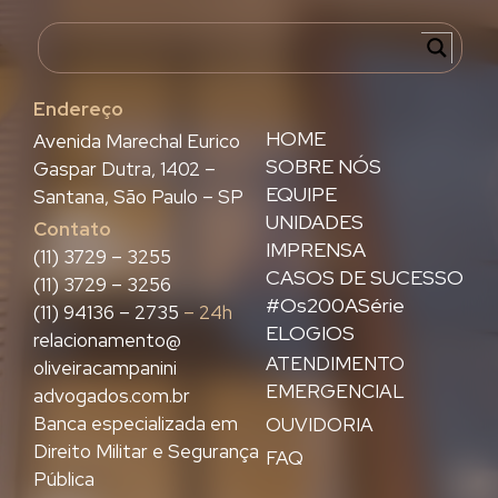
Endereço
HOME
Avenida Marechal Eurico
SOBRE NÓS
Gaspar Dutra, 1402 –
EQUIPE
Santana, São Paulo – SP
UNIDADES
Contato
IMPRENSA
(11) 3729 – 3255
CASOS DE SUCESSO
(11) 3729 – 3256
#Os200ASérie
(11) 94136 – 2735
– 24h
ELOGIOS
relacionamento@
ATENDIMENTO
oliveiracampanini
EMERGENCIAL
advogados.com.br
Banca especializada em
OUVIDORIA
Direito Militar e Segurança
FAQ
Pública