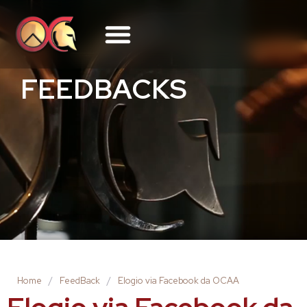
FEEDBACKS
Home
/
FeedBack
/
Elogio via Facebook da OCAA