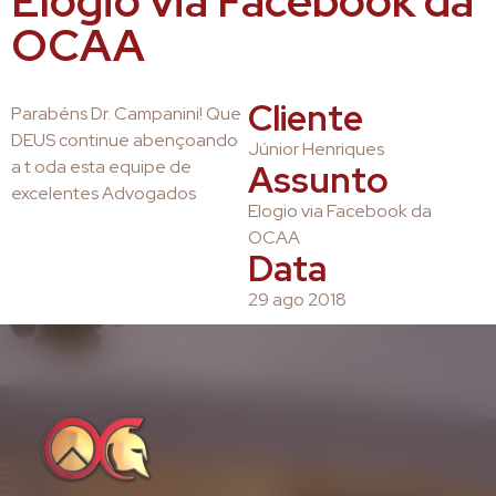
Elogio via Facebook da
OCAA
Cliente
Parabéns Dr. Campanini! Que
DEUS continue abençoando
Júnior Henriques
a t oda esta equipe de
Assunto
excelentes Advogados
Elogio via Facebook da
OCAA
Data
29 ago 2018