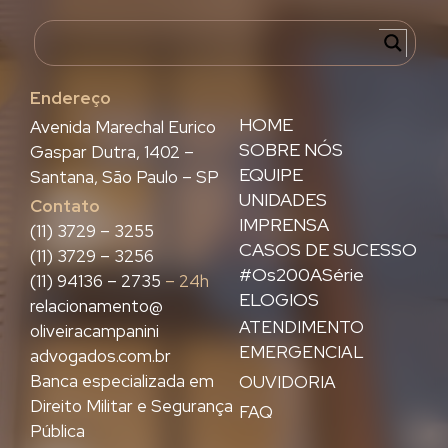
Endereço
HOME
Avenida Marechal Eurico
SOBRE NÓS
Gaspar Dutra, 1402 –
EQUIPE
Santana, São Paulo – SP
UNIDADES
Contato
IMPRENSA
(11) 3729 – 3255
CASOS DE SUCESSO
(11) 3729 – 3256
#Os200ASérie
(11) 94136 – 2735
– 24h
ELOGIOS
relacionamento@
ATENDIMENTO
oliveiracampanini
EMERGENCIAL
advogados.com.br
Banca especializada em
OUVIDORIA
Direito Militar e Segurança
FAQ
Pública