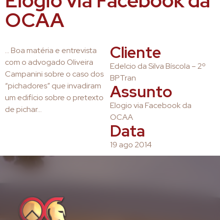
Elogio via Facebook da
OCAA
Cliente
… Boa matéria e entrevista
com o advogado Oliveira
Edelcio da Silva Bíscola – 2º
Campanini sobre o caso dos
BPTran
“pichadores” que invadiram
Assunto
um edifício sobre o pretexto
Elogio via Facebook da
de pichar…
OCAA
Data
19 ago 2014