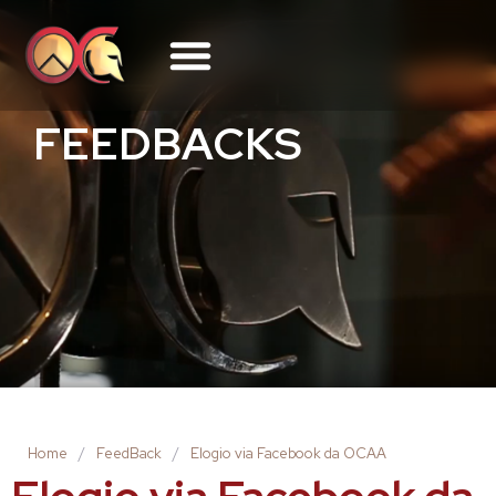
FEEDBACKS
Home
/
FeedBack
/
Elogio via Facebook da OCAA