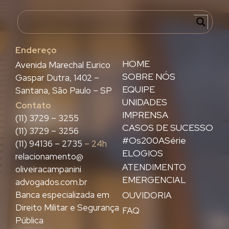
Endereço
HOME
Avenida Marechal Eurico
SOBRE NÓS
Gaspar Dutra, 1402 –
EQUIPE
Santana, São Paulo – SP
UNIDADES
Contato
IMPRENSA
(11) 3729 – 3255
CASOS DE SUCESSO
(11) 3729 – 3256
#Os200ASérie
(11) 94136 – 2735
– 24h
ELOGIOS
relacionamento@
ATENDIMENTO
oliveiracampanini
EMERGENCIAL
advogados.com.br
Banca especializada em
OUVIDORIA
Direito Militar e Segurança
FAQ
Pública