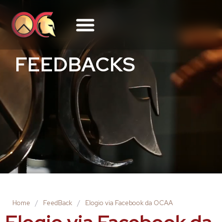
FEEDBACKS
Home
/
FeedBack
/
Elogio via Facebook da OCAA