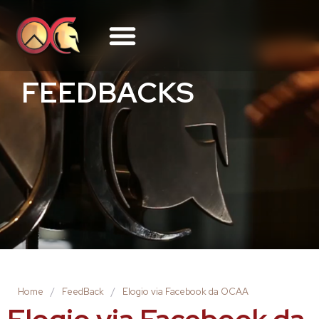
FEEDBACKS
Home
/
FeedBack
/
Elogio via Facebook da OCAA