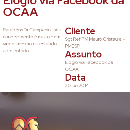
Elogio via Facebook da
OCAA
Cliente
Parabéns Dr Campanini, seu
conhecimento é muito bem
Sgt Ref PM Mauro Cristaule –
vindo, mesmo eu estando
PMESP
aposentado.
Assunto
Elogio via Facebook da
OCAA
Data
20 jun 2014