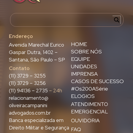
Endereço
HOME
Avenida Marechal Eurico
SOBRE NÓS
Gaspar Dutra, 1402 –
EQUIPE
Santana, São Paulo – SP
UNIDADES
Contato
IMPRENSA
(11) 3729 – 3255
CASOS DE SUCESSO
(11) 3729 – 3256
#Os200ASérie
(11) 94136 – 2735
– 24h
ELOGIOS
relacionamento@
ATENDIMENTO
oliveiracampanini
EMERGENCIAL
advogados.com.br
Banca especializada em
OUVIDORIA
Direito Militar e Segurança
FAQ