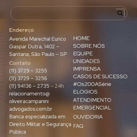
Endereço
HOME
Avenida Marechal Eurico
SOBRE NÓS
Gaspar Dutra, 1402 –
EQUIPE
Santana, São Paulo – SP
UNIDADES
Contato
IMPRENSA
(11) 3729 – 3255
CASOS DE SUCESSO
(11) 3729 – 3256
#Os200ASérie
(11) 94136 – 2735
– 24h
ELOGIOS
relacionamento@
ATENDIMENTO
oliveiracampanini
EMERGENCIAL
advogados.com.br
Banca especializada em
OUVIDORIA
Direito Militar e Segurança
FAQ
Pública