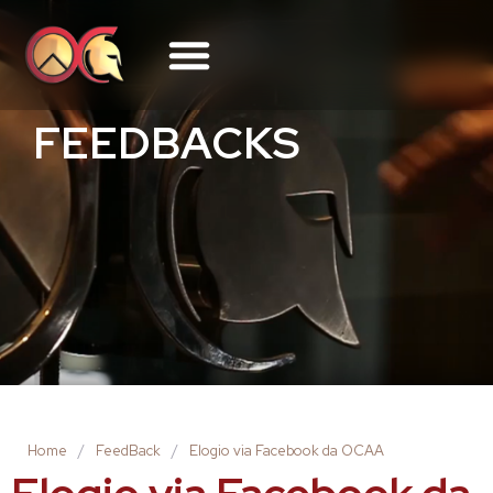
FEEDBACKS
Home
/
FeedBack
/
Elogio via Facebook da OCAA