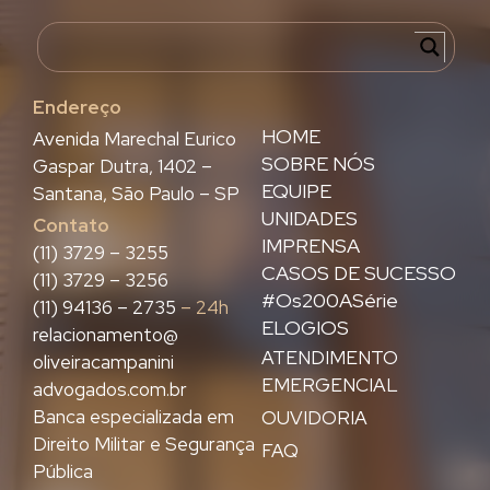
Endereço
HOME
Avenida Marechal Eurico
SOBRE NÓS
Gaspar Dutra, 1402 –
EQUIPE
Santana, São Paulo – SP
UNIDADES
Contato
IMPRENSA
(11) 3729 – 3255
CASOS DE SUCESSO
(11) 3729 – 3256
#Os200ASérie
(11) 94136 – 2735
– 24h
ELOGIOS
relacionamento@
ATENDIMENTO
oliveiracampanini
EMERGENCIAL
advogados.com.br
Banca especializada em
OUVIDORIA
Direito Militar e Segurança
FAQ
Pública