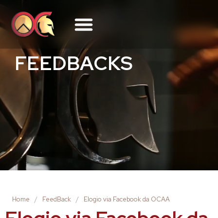
FEEDBACKS
Home
/
FeedBack
/
Elogio via Facebook da OCAA