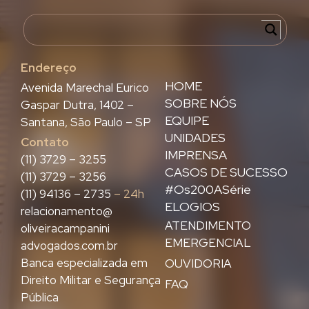
Endereço
HOME
Avenida Marechal Eurico
SOBRE NÓS
Gaspar Dutra, 1402 –
EQUIPE
Santana, São Paulo – SP
UNIDADES
Contato
IMPRENSA
(11) 3729 – 3255
CASOS DE SUCESSO
(11) 3729 – 3256
#Os200ASérie
(11) 94136 – 2735
– 24h
ELOGIOS
relacionamento@
ATENDIMENTO
oliveiracampanini
EMERGENCIAL
advogados.com.br
Banca especializada em
OUVIDORIA
Direito Militar e Segurança
FAQ
Pública