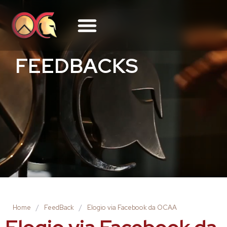
FEEDBACKS
Home
/
FeedBack
/
Elogio via Facebook da OCAA