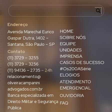
Endereço
HOME
Avenida Marechal Eurico
SOBRE NÓS
Gaspar Dutra, 1402 –
EQUIPE
Santana, São Paulo – SP
UNIDADES
Contato
IMPRENSA
(11) 3729 – 3255
CASOS DE SUCESSO
(11) 3729 – 3256
#Os200ASérie
(11) 94136 – 2735
– 24h
ELOGIOS
relacionamento@
ATENDIMENTO
oliveiracampanini
EMERGENCIAL
advogados.com.br
Banca especializada em
OUVIDORIA
Direito Militar e Segurança
FAQ
Pública