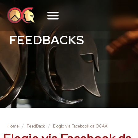
FEEDBACKS
Home
/
FeedBack
/
Elogio via Facebook da OCAA