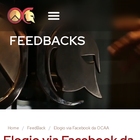
FEEDBACKS
Home
/
FeedBack
/
Elogio via Facebook da OCAA