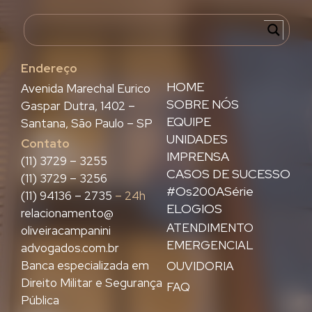
Endereço
HOME
Avenida Marechal Eurico
SOBRE NÓS
Gaspar Dutra, 1402 –
EQUIPE
Santana, São Paulo – SP
UNIDADES
Contato
IMPRENSA
(11) 3729 – 3255
CASOS DE SUCESSO
(11) 3729 – 3256
#Os200ASérie
(11) 94136 – 2735
– 24h
ELOGIOS
relacionamento@
ATENDIMENTO
oliveiracampanini
EMERGENCIAL
advogados.com.br
Banca especializada em
OUVIDORIA
Direito Militar e Segurança
FAQ
Pública