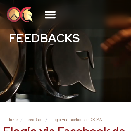
FEEDBACKS
Home
/
FeedBack
/
Elogio via Facebook da OCAA