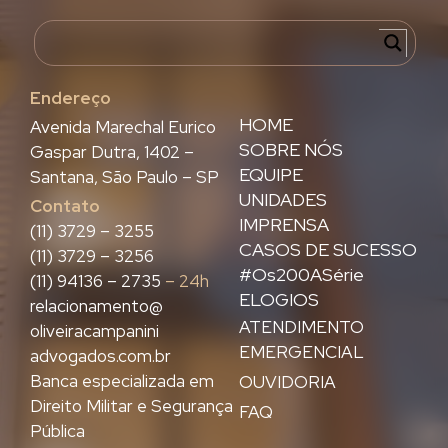
Endereço
HOME
Avenida Marechal Eurico
SOBRE NÓS
Gaspar Dutra, 1402 –
EQUIPE
Santana, São Paulo – SP
UNIDADES
Contato
IMPRENSA
(11) 3729 – 3255
CASOS DE SUCESSO
(11) 3729 – 3256
#Os200ASérie
(11) 94136 – 2735
– 24h
ELOGIOS
relacionamento@
ATENDIMENTO
oliveiracampanini
EMERGENCIAL
advogados.com.br
Banca especializada em
OUVIDORIA
Direito Militar e Segurança
FAQ
Pública