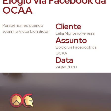
Elogio via Facebook da
OCAA
Cliente
Parabéns meu querido
sobrinho Victor Lion Brown
Lélia Monteiro Ferreira
Assunto
Elogio via Facebook da
OCAA
Data
24 jan 2020