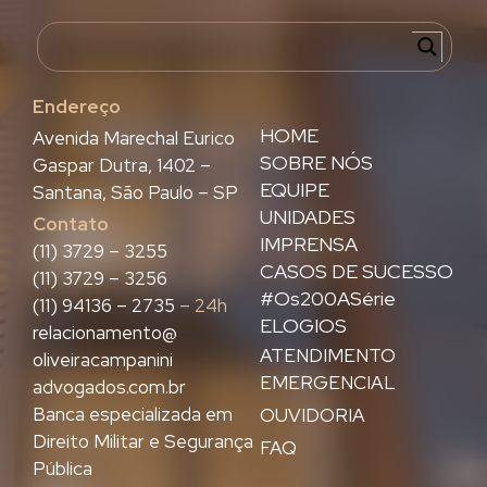
Endereço
HOME
Avenida Marechal Eurico
SOBRE NÓS
Gaspar Dutra, 1402 –
EQUIPE
Santana, São Paulo – SP
UNIDADES
Contato
IMPRENSA
(11) 3729 – 3255
CASOS DE SUCESSO
(11) 3729 – 3256
#Os200ASérie
(11) 94136 – 2735
– 24h
ELOGIOS
relacionamento@
ATENDIMENTO
oliveiracampanini
EMERGENCIAL
advogados.com.br
Banca especializada em
OUVIDORIA
Direito Militar e Segurança
FAQ
Pública