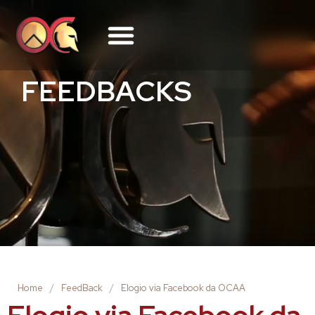
FEEDBACKS
Home
/
FeedBack
/
Elogio via Facebook da OCAA