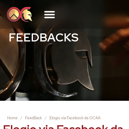
FEEDBACKS
Home
/
FeedBack
/
Elogio via Facebook da OCAA