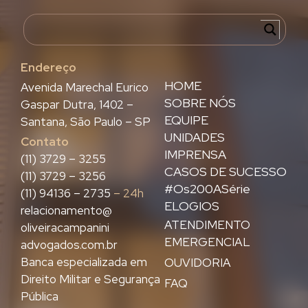
Endereço
HOME
Avenida Marechal Eurico
SOBRE NÓS
Gaspar Dutra, 1402 –
EQUIPE
Santana, São Paulo – SP
UNIDADES
Contato
IMPRENSA
(11) 3729 – 3255
CASOS DE SUCESSO
(11) 3729 – 3256
#Os200ASérie
(11) 94136 – 2735
– 24h
ELOGIOS
relacionamento@
ATENDIMENTO
oliveiracampanini
EMERGENCIAL
advogados.com.br
Banca especializada em
OUVIDORIA
Direito Militar e Segurança
FAQ
Pública