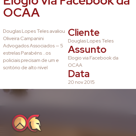
Elogio via Facebook da
OCAA
Cliente
Douglas Lopes Teles avaliou
Oliveira Campanini
Douglas Lopes Teles
Advogados Associados — 5
Assunto
estrelas Parabéns …os
Elogio via Facebook da
policiais precisam de um e
OCAA
scritório de alto nível
Data
20 nov 2015