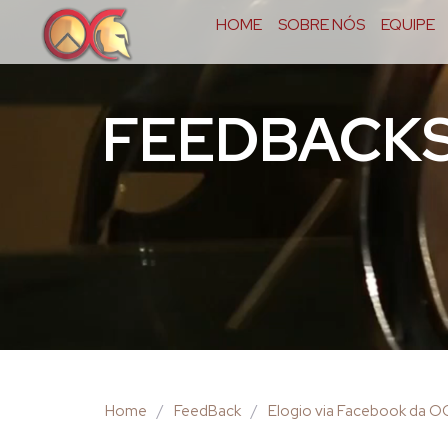
HOME
SOBRE NÓS
EQUIPE
FEEDBACK
Home
/
FeedBack
/
Elogio via Facebook da OC