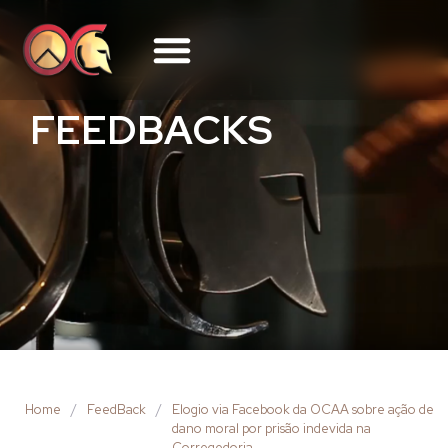
FEEDBACKS
Home
/
FeedBack
/
Elogio via Facebook da OCAA sobre ação de
dano moral por prisão indevida na
Corregedoria