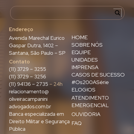
Endereço
HOME
Avenida Marechal Eurico
SOBRE NÓS
Gaspar Dutra, 1402 –
EQUIPE
Santana, São Paulo – SP
UNIDADES
Contato
IMPRENSA
(11) 3729 – 3255
CASOS DE SUCESSO
(11) 3729 – 3256
#Os200ASérie
(11) 94136 – 2735
– 24h
ELOGIOS
relacionamento@
ATENDIMENTO
oliveiracampanini
EMERGENCIAL
advogados.com.br
Banca especializada em
OUVIDORIA
Direito Militar e Segurança
FAQ
Pública