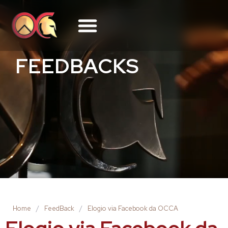
FEEDBACKS
Home
/
FeedBack
/
Elogio via Facebook da OCCA