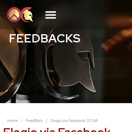
FEEDBACKS
Home
/
FeedBack
/
Elogio via Facebook OCAA