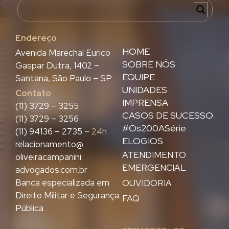
Endereço
HOME
Avenida Marechal Eurico
SOBRE NÓS
Gaspar Dutra, 1402 –
EQUIPE
Santana, São Paulo – SP
UNIDADES
Contato
IMPRENSA
(11) 3729 – 3255
CASOS DE SUCESSO
(11) 3729 – 3256
#Os200ASérie
(11) 94136 – 2735
– 24h
ELOGIOS
relacionamento@
ATENDIMENTO
oliveiracampanini
EMERGENCIAL
advogados.com.br
Banca especializada em
OUVIDORIA
Direito Militar e Segurança
FAQ
Pública