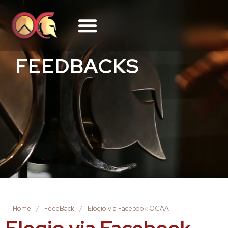
FEEDBACKS
Home
/
FeedBack
/
Elogio via Facebook OCAA