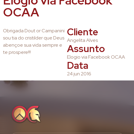
Elogio via Facebook
OCAA
Cliente
Obrigada Dout or Campanini
sou tia do cristilder que Deus
Angelita Alves
abençoe sua vida sempre e
Assunto
te prospere!!!
Elogio via Facebook OCAA
Data
24 jun 2016