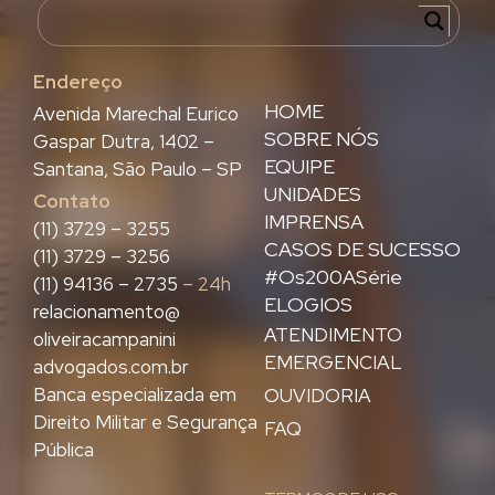
Endereço
HOME
Avenida Marechal Eurico
SOBRE NÓS
Gaspar Dutra, 1402 –
EQUIPE
Santana, São Paulo – SP
UNIDADES
Contato
IMPRENSA
(11) 3729 – 3255
CASOS DE SUCESSO
(11) 3729 – 3256
#Os200ASérie
(11) 94136 – 2735
– 24h
ELOGIOS
relacionamento@
ATENDIMENTO
oliveiracampanini
EMERGENCIAL
advogados.com.br
Banca especializada em
OUVIDORIA
Direito Militar e Segurança
FAQ
Pública