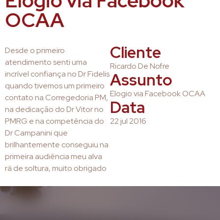
Elogio via Facebook
OCAA
Cliente
Desde o primeiro
atendimento senti uma
Ricardo De Nofre
incrível confiança no Dr Fidelis
Assunto
quando tivemos um primeiro
Elogio via Facebook OCAA
contato na Corregedoria PM,
Data
na dedicação do Dr Vitor no
PMRG e na competência do
22 jul 2016
Dr Campanini que
brilhantemente conseguiu na
primeira audiência meu alva
rá de soltura, muito obrigado