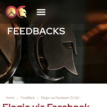
FEEDBACKS
Home
/
FeedBack
/
Elogio via Facebook OCAA