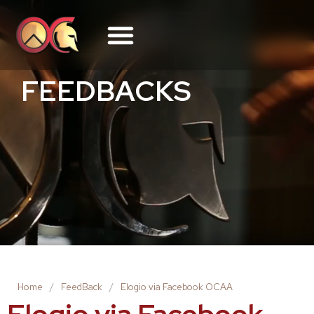
FEEDBACKS
Home
/
FeedBack
/
Elogio via Facebook OCAA