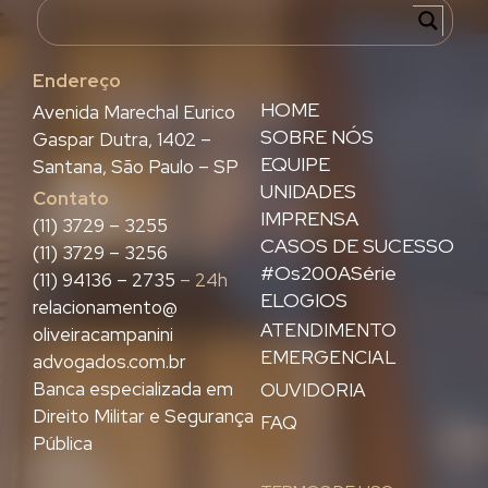
Endereço
HOME
Avenida Marechal Eurico
SOBRE NÓS
Gaspar Dutra, 1402 –
EQUIPE
Santana, São Paulo – SP
UNIDADES
Contato
IMPRENSA
(11) 3729 – 3255
CASOS DE SUCESSO
(11) 3729 – 3256
#Os200ASérie
(11) 94136 – 2735
– 24h
ELOGIOS
relacionamento@
ATENDIMENTO
oliveiracampanini
EMERGENCIAL
advogados.com.br
Banca especializada em
OUVIDORIA
Direito Militar e Segurança
FAQ
Pública